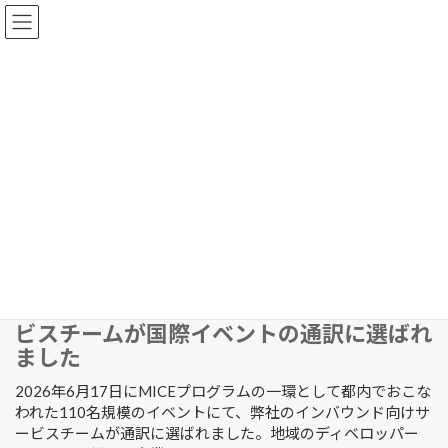
コ
ナ
Live Life
ン
ビ
テ
ゲ
TOP
ニュース一覧
ン
ー
ツ
シ
へ
ョ
お知らせ
ス
ン
キ
に
レポート
ッ
移
プ
動
プレスリリース
ニュース一覧
【活動報告】弊社のインバウンド向けサー
ビスチームが国際イベントの通訳に選ばれ
ました
2026年6月17日にMICEプログラムの一環として都内でおこな
われた110名規模のイベントにて、弊社のインバウンド向けサ
ービスチームが通訳に選ばれました。地域のディベロッパー